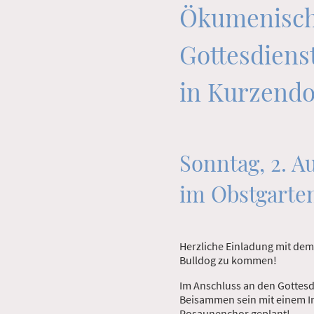
Ökumenisc
Gottesdiens
in Kurzendo
Sonntag, 2. A
im Obstgarte
Herzliche Einladung mit dem
Bulldog zu kommen!
Im Anschluss an den Gottesd
Beisammen sein mit einem 
Posaunenchor geplant!