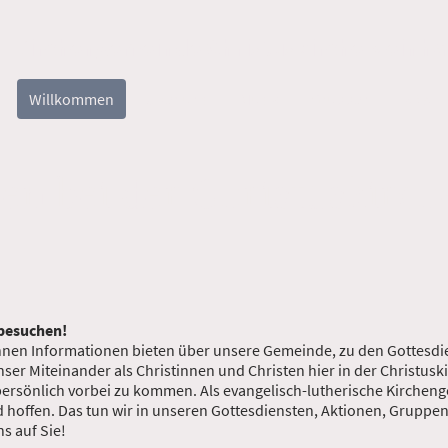
Kirchengemeinde Christuskirche Meinh
Willkommen
Über uns
Musik
Gruppen
KiWo
n bei der Christuskirche
 besuchen!
Ihnen Informationen bieten über unsere Gemeinde, zu den Gottesd
nser Miteinander als Christinnen und Christen hier in der Christu
persönlich vorbei zu kommen. Als evangelisch-lutherische Kirche
 hoffen. Das tun wir in unseren Gottesdiensten, Aktionen, Gruppen
ns auf Sie!