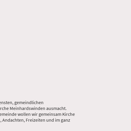
ardswinden
Predigt Archiv
Gemeindebrief
KITA
Spenden
 - Online!
iensten, gemeindlichen
skirche Meinhardswinden ausmacht.
ngemeinde wollen wir gemeinsam Kirche
, Andachten, Freizeiten und im ganz